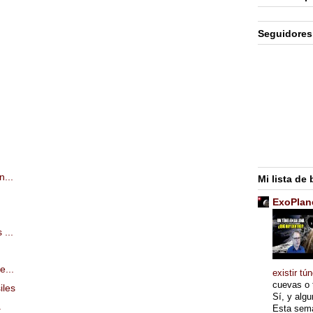
Seguidores
...
Mi lista de
ExoPlan
...
e...
existir tú
cuevas o 
iles
Sí, y alg
.
Esta sema