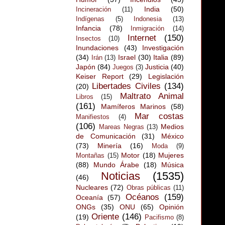
India
(50)
Incineración
(11)
Indígenas
(5)
Indonesia
(13)
Infancia
(78)
Inmigración
(14)
Internet
(150)
Insectos
(10)
Inundaciones
(43)
Investigación
(34)
Israel
(30)
Italia
(89)
Irán
(13)
Japón
(84)
Justicia
(40)
Juegos
(3)
Keiser Report
(29)
Legislación
Libertades Civiles
(134)
(20)
Maltrato Animal
Libros
(15)
(161)
Mamíferos Marinos
(58)
Mar costas
Manifiestos
(4)
(106)
Medios
Mareas Negras
(13)
de Comunicación
(31)
México
(73)
Minería
(16)
Moda
(9)
Motor
(18)
Mujeres
Montañas
(15)
(88)
Mundo Árabe
(18)
Música
Noticias
(1535)
(46)
Nucleares
(72)
Obras públicas
(11)
Océanos
(159)
Oceanía
(57)
ONGs
(35)
ONU
(65)
Opinión
Oriente
(146)
(19)
Pacifismo
(8)