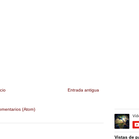
icio
Entrada antigua
omentarios (Atom)
Vistas de p