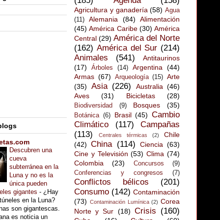
(185)
Agenda
(158)
Agricultura y ganadería
(58)
Agua
Alemania
(84)
Alimentación
(11)
(45)
América Caribe
(30)
América
América del Norte
Central
(29)
(162)
América del Sur
(214)
Animales
(541)
Antitaurinos
(17)
Argentina
(44)
Árboles
(14)
Armas
(67)
Arte
Arqueología
(15)
Asia
(226)
(35)
Australia
(46)
Aves
(31)
Bicicletas
(28)
Bosques
(35)
Biodiversidad
(9)
Cambio
Brasil
(45)
Botánica
(6)
Climático
(117)
Campañas
 blogs
(113)
Chile
Centrales térmicas
(2)
etas.com
China
(114)
(42)
Ciencia
(63)
Descubren una
Cine y Televisión
(53)
Clima
(74)
cueva
Colombia
(23)
Concursos
(9)
subterránea en la
Conferencias y congresos
(7)
Luna y no es la
Conflictos bélicos
(201)
única pueden
Consumo
(142)
neles gigantes
-
¿Hay
Contaminación
túneles en la Luna?
(73)
Corea
Contaminación Lumínica
(2)
unas son gigantescas.
Crisis
(160)
Norte y Sur
(18)
na es noticia un