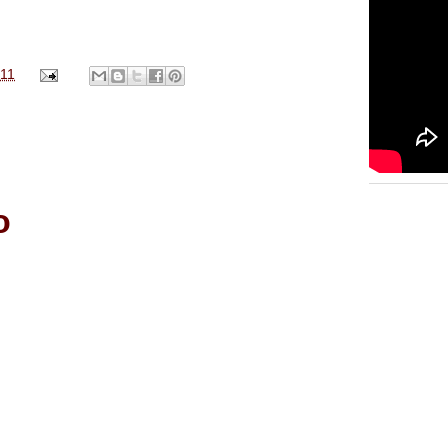
011
o