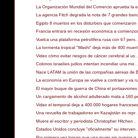
La Organización Mundial del Comercio aprueba la en
La agencia Fitch degrada la nota de 7 grandes banc
Egipto 8 muertos en los disturbios que comenzaron .
Francia entrará en recesión económica a comienzos 
Vuelca una plataforma petrolífera rusa con 67 pers..
La tormenta tropical "Washi" deja más de 400 muert.
Video cómo evitar riesgos de cáncer cerebral al us..
Colonos israelíes judios intentan incendiar una me...
Nace LATAM la unión de las compañías aéreas de Br
La economía en Europa se vuelve a contraer y va ru
El mayor buque de guerra de China el portaaviones 
Un cargamento de alcohol adulterado mata a 160 pe
Video el temporal deja a 400.000 hogares franceses
Una revuelta de trabajadores en Kazajistán es repr..
Muere el escritor y periodista Christopher Hitchen...
Estados Unidos concluye "oficialmente" su interven..
Por primera vez logran que una mujer sin ovarios q..