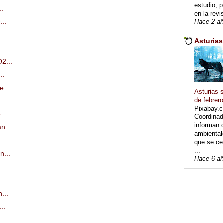
estudio, p
..
en la revi
...
Hace 2 a
..
Asturia
..
2...
..
e...
Asturias 
de febrer
.
Pixabay.
...
Coordinad
informan 
n...
ambiental
que se ce
...
n...
Hace 6 a
...
..
..