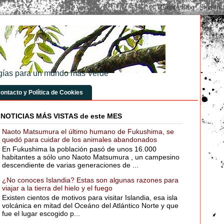
logías para un mundo más Verde
ontacto y Política de Cookies
NOTICIAS MÁS VISTAS de este MES
Naoto Matsumura el último humano de Fukushima, se
quedó para cuidar de los animales abandonados
En Fukushima la población pasó de unos 16.000
habitantes a sólo uno Naoto Matsumura , un campesino
descendiente de varias generaciones de ...
¿No conoces Islandia? Estas son algunas razones para
viajar a la tierra del hielo y el fuego
Existen cientos de motivos para visitar Islandia, esa isla
volcánica en mitad del Oceáno del Atlántico Norte y que
fue el lugar escogido p...