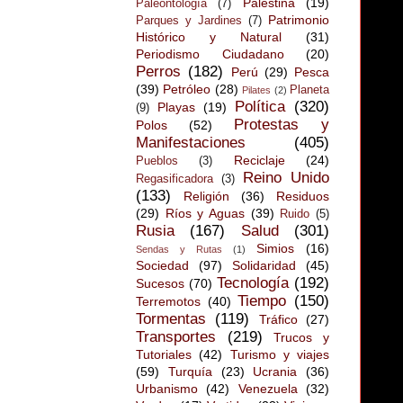
Palestina
(19)
Paleontología
(7)
Patrimonio
Parques y Jardines
(7)
Histórico y Natural
(31)
Periodismo Ciudadano
(20)
Perros
(182)
Perú
(29)
Pesca
(39)
Petróleo
(28)
Planeta
Pilates
(2)
Política
(320)
Playas
(19)
(9)
Protestas y
Polos
(52)
Manifestaciones
(405)
Reciclaje
(24)
Pueblos
(3)
Reino Unido
Regasificadora
(3)
(133)
Religión
(36)
Residuos
(29)
Ríos y Aguas
(39)
Ruido
(5)
Rusia
(167)
Salud
(301)
Simios
(16)
Sendas y Rutas
(1)
Sociedad
(97)
Solidaridad
(45)
Tecnología
(192)
Sucesos
(70)
Tiempo
(150)
Terremotos
(40)
Tormentas
(119)
Tráfico
(27)
Transportes
(219)
Trucos y
Tutoriales
(42)
Turismo y viajes
(59)
Turquía
(23)
Ucrania
(36)
Urbanismo
(42)
Venezuela
(32)