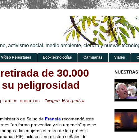
dano, activismo social, medio ambiente, ciencia y nuevas tecno
Vídeo Reportajes
Eco-Tecnologías
Campañas
Viajes
C
retirada de 30.000
NUESTRAS 
 su peligrosidad
plantes mamarios
-Imagen Wikipedia-
 ministerio de Salud de
Francia
recomendó este
ernes "en forma preventiva y sin urgencia" que se
oponga a las mujeres el retiro de las prótesis
marias PIP, incluso si no existen señales de