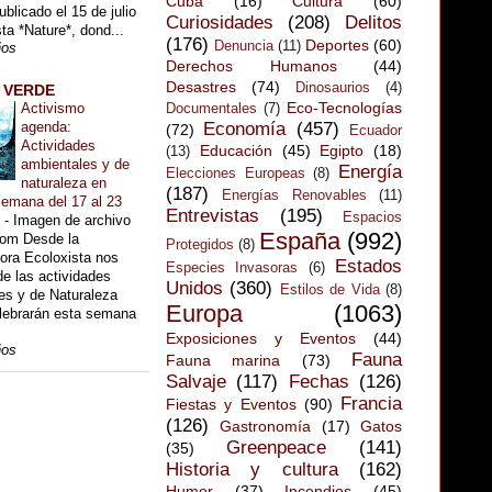
Cuba
(16)
Cultura
(60)
ublicado el 15 de julio
Curiosidades
(208)
Delitos
sta *Nature*, dond...
(176)
Deportes
(60)
Denuncia
(11)
ños
Derechos Humanos
(44)
Desastres
(74)
Dinosaurios
(4)
s VERDE
Eco-Tecnologías
Activismo
Documentales
(7)
agenda:
Economía
(457)
(72)
Ecuador
Actividades
Educación
(45)
Egipto
(18)
(13)
ambientales y de
Energía
Elecciones Europeas
(8)
naturaleza en
(187)
Energías Renovables
(11)
semana del 17 al 23
Entrevistas
(195)
Espacios
o
-
Imagen de archivo
España
(992)
com Desde la
Protegidos
(8)
ora Ecoloxista nos
Estados
Especies Invasoras
(6)
de las actividades
Unidos
(360)
Estilos de Vida
(8)
es y de Naturaleza
Europa
(1063)
lebrarán esta semana
Exposiciones y Eventos
(44)
ños
Fauna
Fauna marina
(73)
Salvaje
(117)
Fechas
(126)
Francia
Fiestas y Eventos
(90)
(126)
Gastronomía
(17)
Gatos
Greenpeace
(141)
(35)
Historia y cultura
(162)
Humor
(37)
Incendios
(45)